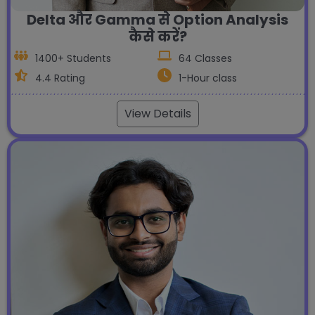
Delta और Gamma से Option Analysis
कैसे करें?
1400+ Students
64 Classes
4.4 Rating
1-Hour class
View Details