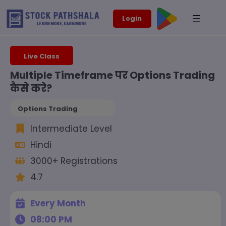
Skip
modal-check
Login
to
content
Live Class
Multiple Timeframe पर Options Trading
कैसे करे?
Options Trading
Intermediate Level
Hindi
3000+ Registrations
4.7
Every Month
08:00 PM