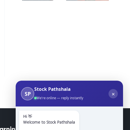
Stock Pathshala
SP
✕
We're online — reply instantly
Hi 👋
Welcome to Stock Pathshala
arning Modules