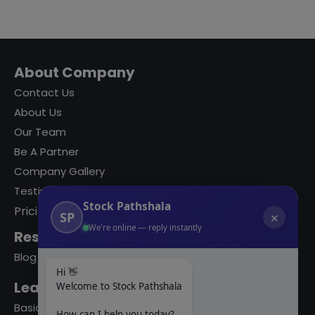
About Company
Contact Us
About Us
Our Team
Be A Partner
Company Gallery
Testimonials
Stock Pathshala
Pricing
SP
✕
We're online — reply instantly
Resources
Blog
Hi 👋
Learning Modules
Welcome to Stock Pathshala
Basics Of Stock Markets
How can I help you today?