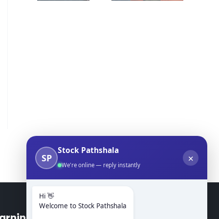
Stock Pathshala
SP
✕
We're online — reply instantly
Hi 👋
Welcome to Stock Pathshala
arning Modules