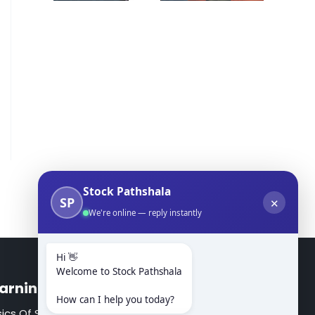
Stock Pathshala
SP
✕
We're online — reply instantly
Hi 👋
Welcome to Stock Pathshala
arning Modules
How can I help you today?
ics Of Stock Markets