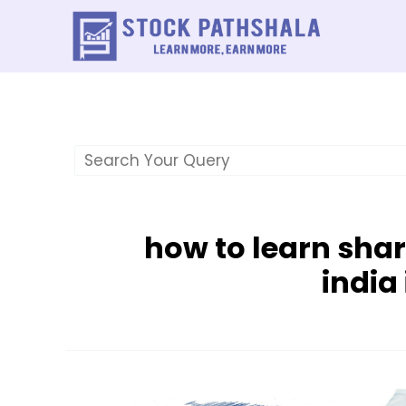
Skip
to
content
how to learn shar
india 