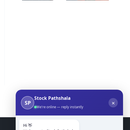
Stock Pathshala
SP
✕
We're online — reply instantly
Hi 👋