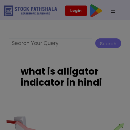
Skip
modal-check
Login
to
content
Search
Search
what is alligator
indicator in hindi