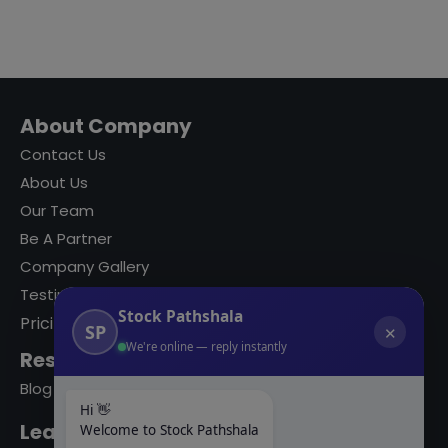
About Company
Contact Us
About Us
Our Team
Be A Partner
Company Gallery
Testimonials
Stock Pathshala
Pricing
SP
✕
We're online — reply instantly
Resources
Blog
Hi 👋
Learning Modules
Welcome to Stock Pathshala