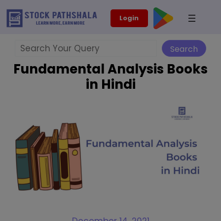
Skip
modal-check
Login
to
content
Search
Search
Fundamental Analysis Books
in Hindi