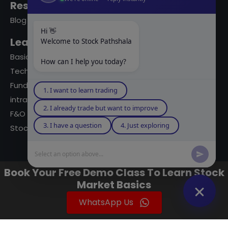
Resources
Blog
Hi 👋
Learning Modules
Welcome to Stock Pathshala
Basics Of Stock Markets
How can I help you today?
Technical Analysis
Fundamental Analysis
1. I want to learn trading
intraday Trading
2. I already trade but want to improve
F&O Trading
3. I have a question
4. Just exploring
Stock Market Books
Select an option above...
© 2023 powered by A Digital Blogger
Book Your Free Demo Class To Learn Stock
Privacy Policy
Terms Of Use
F&Q
Market Basics
Instagram
YouTube
Twitter
LinkedIn
WhatsApp
Spotify
WhatsApp Us