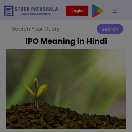
Skip
modal-check
Login
to
content
Search
Search
IPO Meaning in Hindi