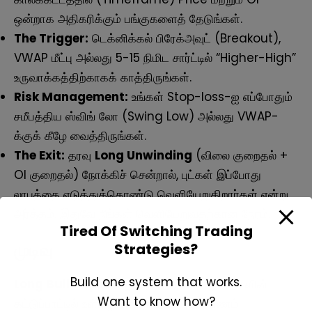
ஒன்றாக அதிகரிக்கும் பங்குகளைத் தேடுங்கள்.
The Trigger:
டெக்னிக்கல் பிரேக்அவுட் (Breakout),
VWAP மீட்பு அல்லது 5-15 நிமிட சார்ட்டில் “Higher-High”
உருவாக்கத்திற்காகக் காத்திருங்கள்.
Risk Management:
உங்கள் Stop-loss-ஐ எப்போதும்
சமீபத்திய ஸ்விங் லோ (Swing Low) அல்லது VWAP-
க்குக் கீழே வைத்திருங்கள்.
The Exit:
தரவு
Long Unwinding
(விலை குறைதல் +
OI குறைதல்) நோக்கிச் சென்றால், புட்கள் இப்போது
லாபத்தை எடுத்துக்கொண்டு வெளியேறுகிறார்கள் என்று
அர்த்தம். இதுவே நீங்கள் வெளியேறுவதற்கான நேரம்.
Tired Of Switching Trading
முடிவு
Strategies?
Build one system that works.
Long Build Up
என்பது சந்தை இப்போது புத்களின்
Want to know how?
கட்டுப்பாட்டில் உள்ளது என்பதையும் புதிய பணம்