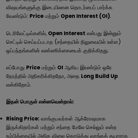
விஷயங்களுக்கு இடையிலான தொடர்பைப் பார்க்க
வேண்டும்:
Price
மற்றும்
Open Interest (OI)
.
டெரிவேட்டிவ்களில்,
Open Interest
என்பது இன்னும்
செட்டில் செய்யப்படாத (சந்தையில் நிலுவையில் உள்ள)
ஒப்பந்தங்களின் எண்ணிக்கையைக் குறிக்கிறது.
எப்போது
Price
மற்றும்
OI
ஆகிய இரண்டும் ஒரே
நேரத்தில் அதிகரிக்கிறதோ, அதை
Long Build Up
என்கிறோம்.
இதன் பொருள் என்னவென்றால்:
Rising Price:
வாங்குபவர்கள் ஆக்ரோஷமாக
இருக்கிறார்கள் மற்றும் சந்தை மேலே செல்லும் என்ற
நம்பிக்கையில் அதிக விலை கொடுத்து வாங்கத் தயாராக