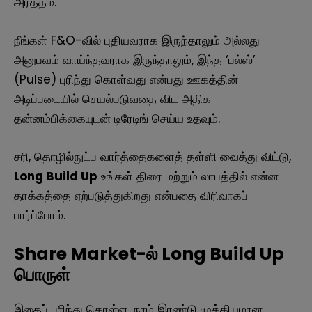
அர்த்தம்.
நீங்கள் F&O-வில் புதியவராக இருந்தாலும் அல்லது
அனுபவம் வாய்ந்தவராக இருந்தாலும், இந்த ‘பல்ஸ்’
(Pulse) புரிந்து கொள்வது என்பது ஊகத்தின்
அடிப்படையில் செயல்படுவதை விட அதிக
தன்னம்பிக்கையுடன் டிரேடிங் செய்ய உதவும்.
சரி, தொழில்நுட்ப வார்த்தைகளைத் தள்ளி வைத்து விட்டு,
Long Build Up
உங்கள் திரை மற்றும் லாபத்தில் என்ன
தாக்கத்தை ஏற்படுத்துகிறது என்பதை விரிவாகப்
பார்ப்போம்.
Share Market-ல் Long Build Up
பொருள்
இதைப் புரிந்து கொள்ள, நாம் இரண்டு முக்கியமான