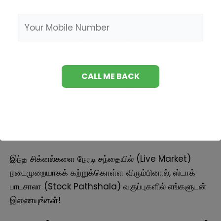
சந்தைக்குள் வருவதையும் உங்களுக்குக் கூறுகிறது.
இந்தத் தரவை ‘Long Unwinding’ மற்றும் ‘Short Build
Up’ ஆகியவற்றுடன் ஒப்பிடும்போது, நீங்கள் எப்போதும்
சந்தையின் சரியான பக்கத்தில் இருப்பீர்கள்.
நினைவில் கொள்ளுங்கள்: விலை (Price) என்ன
நடக்கிறது என்பதைக் கூறுகிறது, ஆனால் ஓப்பன்
இன்ட்ரஸ்ட் (OI) அதை யார் செய்கிறார்கள் என்பதைக்
கூறுகிறது.
இந்த சிக்னல்களை நேரடி சந்தையில் (Live Market)
நடைமுறையாகக் கற்றுக்கொள்ள விரும்பினால், ஸ்டாக்
பாடசாலா (Stock Pathshala) வகுப்புகளில் எங்களுடன்
இணையுங்கள்!