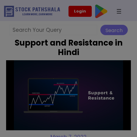
Skip
modal-check
Login
to
content
Search
Search
Support and Resistance in
Hindi