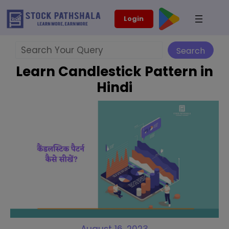
Skip
modal-check
Login
to
content
Search
Search
Learn Candlestick Pattern in
Hindi