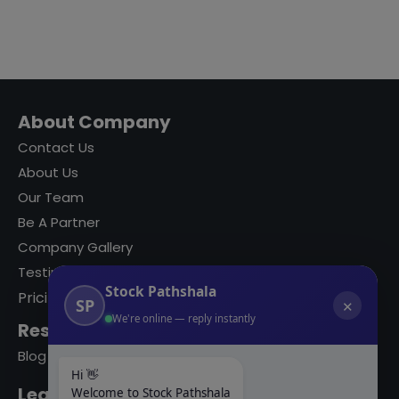
About Company
Contact Us
About Us
Our Team
Be A Partner
Company Gallery
Testimonials
Stock Pathshala
Pricing
SP
✕
We're online — reply instantly
Resources
Blog
Hi 👋
Learning Modules
Welcome to Stock Pathshala