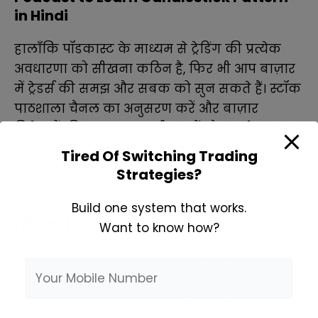
in Hindi
हालाँकि पॉडकास्ट के माध्यम से ट्रेडिंग की प्रत्येक
अवधारणा को सीखना कठिन है, फिर भी आप बाज़ार
में ट्रेडर्स की समझ और सबक को सुन सकते हैं।
स्टॉक
पाठशाला चैनल का अनुसरण करें और बाज़ार
विशेषज्ञों की शानदार बातचीत सुनें और उनके अनुभव
से सीखें।
पॉडकास्ट Spotify, Ganna, Apple और
Tired Of Switching Trading
Google पॉडकास्ट पर उपलब्ध है।
Strategies?
Build one system that works.
निष्कर्ष
Want to know how?
जब आप सटीक संसाधनों से सीखते हैं तो कैंडलस्टिक
चार्ट पैटर्न सीखना आसान होता है। यूट्यूब वीडियो,
लेख, मोबाइल एप्लिकेशन आदि सभी उपयोगी