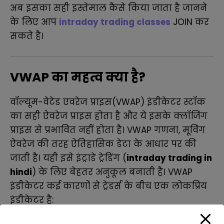
अब इसका सही इस्तेमाल कैसे किया जाता है जानने
के लिए आप
intraday trading classes
JOIN कर
सकते है
।
VWAP का महत्व क्या है?
वॉल्यूम-वेटेड एवरेज प्राइस(VWAP) इंडीकेटर स्टॉक
का सही ऐवरेज प्राइस होता है और ये इसके क्लॉजिंग
प्राइस से प्रभावित नहीं होता है। VWAP गणना, मूविंग
ऐवरेज की तरह ऐतिहासिक डेटा के आधार पर की
जाती है। यही इसे इंट्राडे ट्रेडिंग (
intraday trading in
hindi
) के लिए बेहतर अनुकूल बनाती है। VWAP
इंडीकेटर कई कारणों से ट्रेडर्स के बीच एक लोकप्रिय
इंडीकेटर है: