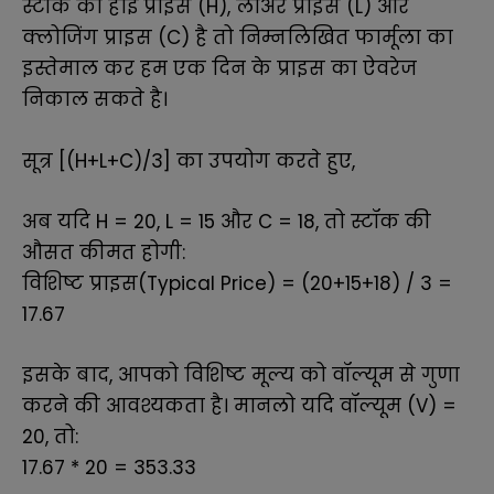
स्टॉक का हाई प्राइस (H), लोअर प्राइस (L) और
क्लोजिंग प्राइस (C) है तो निम्नलिखित फार्मूला का
इस्तेमाल कर हम एक दिन के प्राइस का ऐवरेज
निकाल सकते है।
सूत्र [(H+L+C)/3] का उपयोग करते हुए,
अब यदि H = 20, L = 15 और C = 18, तो स्टॉक की
औसत कीमत होगी:
विशिष्ट प्राइस(Typical Price) = (20+15+18) / 3 =
17.67
इसके बाद, आपको विशिष्ट मूल्य को वॉल्यूम से गुणा
करने की आवश्यकता है। मानलो यदि वॉल्यूम (V) =
20, तो:
17.67 * 20 = 353.33