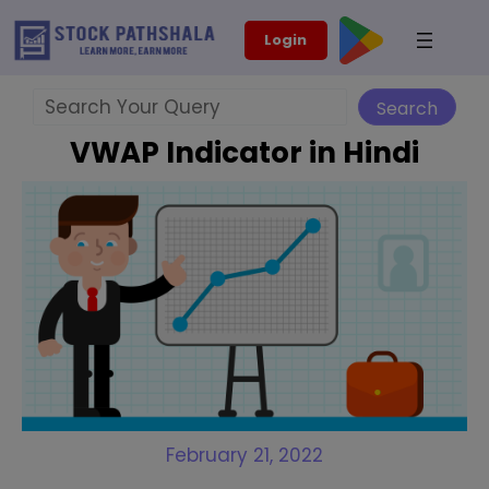
Skip
modal-check
Login
to
content
Search
Search
VWAP Indicator in Hindi
February 21, 2022